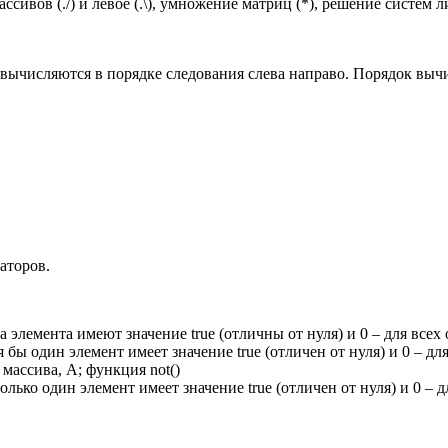
сивов (./) и левое (.\), умножение матриц (*), решение систем л
вычисляются в порядке следования слева направо. Порядок выч
аторов.
 элемента имеют значение true (отличны от нуля) и 0 – для всех
 бы один элемент имеет значение true (отличен от нуля) и 0 – дл
массива, А; функция not()
лько один элемент имеет значение true (отличен от нуля) и 0 – 