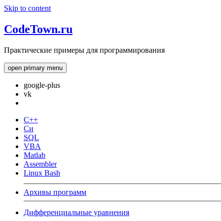
Skip to content
CodeTown.ru
Практические примеры для программирования
open primary menu
google-plus
vk
C++
Си
SQL
VBA
Matlab
Assembler
Linux Bash
Архивы программ
Дифференциальные уравнения