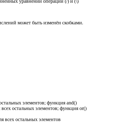
инейных уравнений операции (/) и (\)
ислений может быть изменён скобками.
 остальных элементов; функция and()
я всех остальных элементов; функция or()
для всех остальных элементов