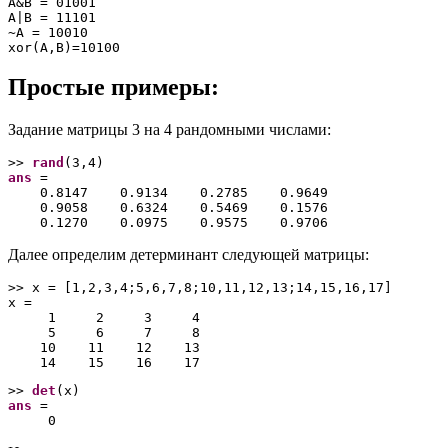
A&B = 01001

A|B = 11101

~A = 10010

Простые примеры:
Задание матрицы 3 на 4 рандомными числами:
>> 
rand
ans
 =

    0.8147    0.9134    0.2785    0.9649

    0.9058    0.6324    0.5469    0.1576

Далее определим детерминант следующей матрицы:
>> x = [1,2,3,4;5,6,7,8;10,11,12,13;14,15,16,17]

x =

     1     2     3     4

     5     6     7     8

    10    11    12    13

>> 
det
ans
 =
