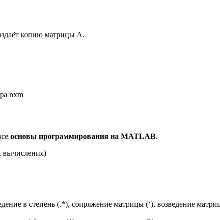
создаёт копию матрицы А.
ера nxm
все
основы программирования на MATLAB
.
 вычисления)
дение в степень (.*), сопряжение матрицы (‘), возведение матри