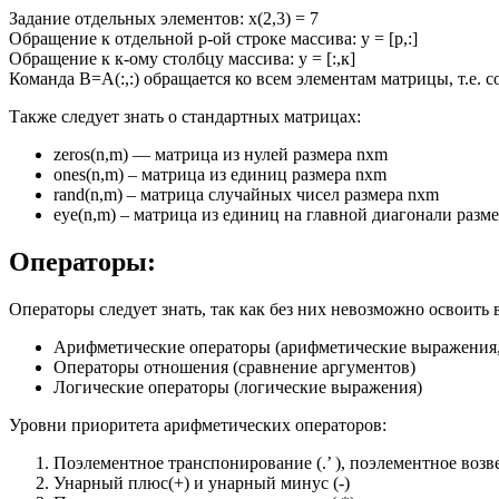
Задание отдельных элементов: х(2,3) = 7
Обращение к отдельной р-ой строке массива: у = [р,:]
Обращение к к-ому столбцу массива: у = [:,к]
Команда В=А(:,:) обращается ко всем элементам матрицы, т.е. 
Также следует знать о стандартных матрицах:
zeros(n,m) — матрица из нулей размера nxm
ones(n,m) – матрица из единиц размера nxm
rand(n,m) – матрица случайных чисел размера nxm
eye(n,m) – матрица из единиц на главной диагонали разм
Операторы:
Операторы следует знать, так как без них невозможно освоить 
Арифметические операторы (арифметические выражения,
Операторы отношения (сравнение аргументов)
Логические операторы (логические выражения)
Уровни приоритета арифметических операторов:
Поэлементное транспонирование (.’ ), поэлементное возве
Унарный плюс(+) и унарный минус (-)