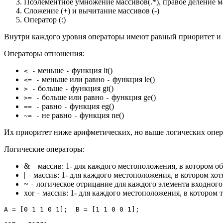
Поэлементное умножение массивов(.*), правое деление мас
Сложение (+) и вычитание массивов (-)
Оператор (:)
Внутри каждого уровня операторы имеют равный приоритет и 
Операторы отношения:
меньше
функция lt()
< -
-
меньше или равно
функция le()
<= -
-
больше
функция gt()
> -
-
больше или равно
функция ge()
>= -
-
равно
функция eg()
== -
-
не равно
функция ne()
~= -
-
Их приоритет ниже арифметических, но выше логических опер
Логические операторы:
&
массив: 1- для каждого местоположения, в котором оба
-
|
массив: 1- для каждого местоположения, в котором хотя
-
~
логическое отрицание для каждого элемента входного 
-
xor
массив: 1- для каждого местоположения, в котором то
-
A = [0 1 1 0 1];  B = [1 1 0 0 1];
