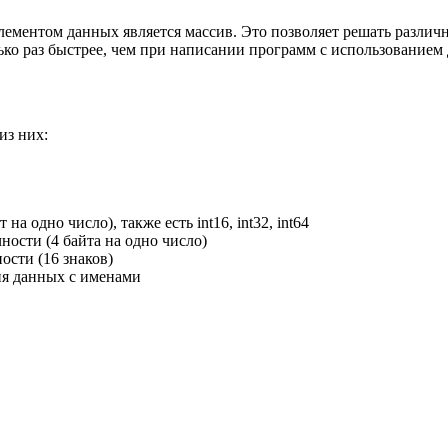
ементом данных является массив. Это позволяет решать различн
ько раз быстрее, чем при написании программ с использованием
из них:
 на одно число), также есть int16, int32, int64
ности (4 байта на одно число)
ости (16 знаков)
ия данных с именами