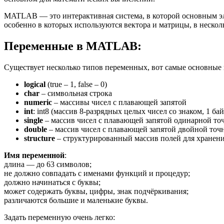
MATLAB — это интерактивная система, в которой основным эл
особенно в которых используются вектора и матрицы, в нескол
Переменные в MATLAB:
Существует несколько типов переменных, вот самые основные 
logical
(true – 1, false – 0)
char
– символьная строка
numeric
– массивы чисел с плавающей запятой
int
: int8 (массив 8-разрядных целых чисел со знаком, 1 байт
single
– массив чисел с плавающей запятой одинарной точ
double
– массив чисел с плавающей запятой двойной точн
structure
– структурированный массив полей для хранен
Имя переменной
:
длина — до 63 символов;
не должно совпадать с именами функций и процедур;
должно начинаться с буквы;
может содержать буквы, цифры, знак подчёркивания;
различаются большие и маленькие буквы.
Задать переменную очень легко: