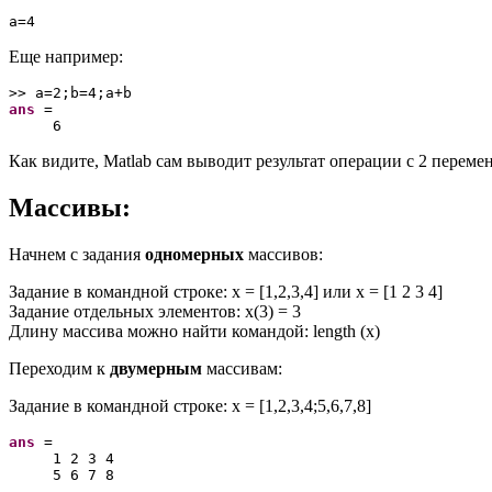
Еще например:
ans
 =

Как видите, Matlab сам выводит результат операции с 2 перем
Массивы:
Начнем с задания
одномерных
массивов:
Задание в командной строке: x = [1,2,3,4] или x = [1 2 3 4]
Задание отдельных элементов: х(3) = 3
Длину массива можно найти командой: length (x)
Переходим к
двумерным
массивам:
Задание в командной строке: x = [1,2,3,4;5,6,7,8]
ans
 =

     1 2 3 4
