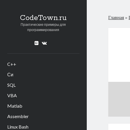
CodeTown.ru
Главная
»
Практические примеры для
программирования
g
v
o
k
o
g
C++
l
Си
e
-
SQL
p
VBA
l
u
Matlab
s
Assembler
Linux Bash