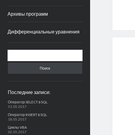
Архивы программ
Дифференциальные уравнения
S
e
a
r
c
h
Последние записи:
Оператор SELECT в SQL
31.05.2017
Оператор INSERT в SQL
18.05.2017
Циклы VBA
02.05.2017