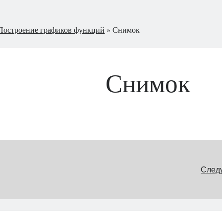
Построение графиков функций
»
Снимок
Снимок
След