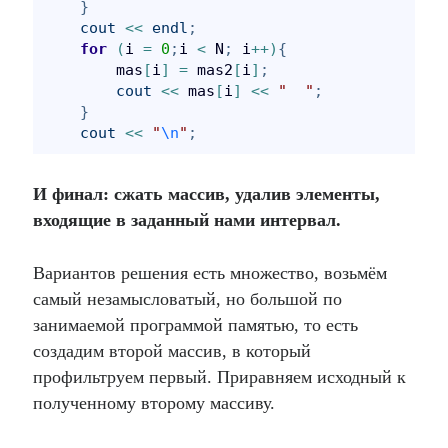
}
cout
<
<
endl
;
for
(
i 
=
0
;
i 
<
 N
;
 i
+
+
)
{
        mas
[
i
]
=
 mas2
[
i
]
;
cout
<
<
 mas
[
i
]
<
<
"
"
;
}
cout
<
<
"
\n
"
;
И финал: сжать массив, удалив элементы,
входящие в заданный нами интервал.
Вариантов решения есть множество, возьмём
самый незамысловатый, но большой по
занимаемой программой памятью, то есть
создадим второй массив, в который
профильтруем первый. Приравняем исходный к
полученному второму массиву.