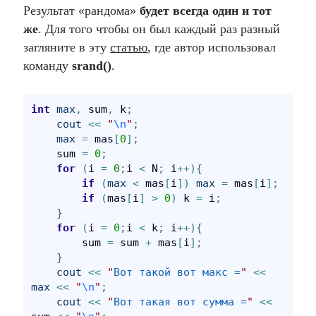
Результат «рандома»
будет всегда один и тот
же
. Для того чтобы он был каждый раз разный
загляните в эту
статью
, где автор использовал
команду
srand()
.
int
max
,
 sum
,
 k
;
cout
<
<
"
\n
"
;
max
=
 mas
[
0
]
;
    sum 
=
0
;
for
(
i 
=
0
;
i 
<
 N
;
 i
+
+
)
{
if
(
max
<
 mas
[
i
]
)
max
=
 mas
[
i
]
;
if
(
mas
[
i
]
>
0
)
 k 
=
 i
;
}
for
(
i 
=
0
;
i 
<
 k
;
 i
+
+
)
{
        sum 
=
 sum 
+
 mas
[
i
]
;
}
cout
<
<
"
Вот такой вот макс =
"
<
<
max
<
<
"
\n
"
;
cout
<
<
"
Вот такая вот сумма =
"
<
<