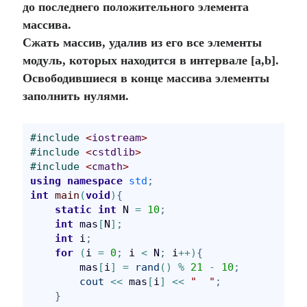
до последнего положительного элемента
массива.
Сжать массив, удалив из его все элементы
модуль, которых находится в интервале [a,b].
Освободившиеся в конце массива элементы
заполнить нулями.
#
include 
<
iostream
>
#
include 
<
cstdlib
>
#
include 
<
cmath
>
using
namespace
std
;
int
main
(
void
)
{
static
int
 N 
=
10
;
int
 mas
[
N
]
;
int
 i
;
for
(
i 
=
0
;
 i 
<
 N
;
 i
+
+
)
{
        mas
[
i
]
=
rand
(
)
%
21
-
10
;
cout
<
<
 mas
[
i
]
<
<
"
"
;
}