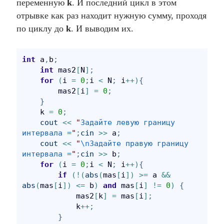
переменную
k
. И последний цикл в этом
отрывке как раз находит нужную сумму, проходя
по циклу до
k
. И выводим их.
int
 a
,
b
;
int
 mas2
[
N
]
;
for
(
i 
=
0
;
i 
<
 N
;
 i
+
+
)
{
        mas2
[
i
]
=
0
;
}
    k 
=
0
;
cout
<
<
"
Задайте левую границу 
интервала =
"
;
cin
>
>
 a
;
cout
<
<
"
\n
Задайте правую границу 
интервала =
"
;
cin
>
>
 b
;
for
(
i 
=
0
;
i 
<
 N
;
 i
+
+
)
{
if
(
!
(
abs
(
mas
[
i
]
)
>
=
 a 
&
&
abs
(
mas
[
i
]
)
<
=
 b
)
and
 mas
[
i
]
!
=
0
)
{
            mas2
[
k
]
=
 mas
[
i
]
;
            k
+
+
;
}