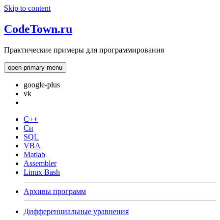
Skip to content
CodeTown.ru
Практические примеры для программирования
open primary menu
google-plus
vk
C++
Си
SQL
VBA
Matlab
Assembler
Linux Bash
Архивы программ
Дифференциальные уравнения