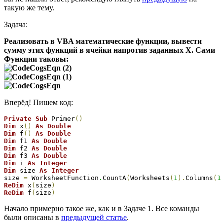
такую же тему.
Задача:
Реализовать в VBA математические функции, вывести
сумму этих функций в ячейки напротив заданных Х. Сами
Функции таковы:
Вперёд! Пишем код:
Private
Sub
 Primer
(
)
Dim
 x
(
)
As
Double
Dim
 f
(
)
As
Double
Dim
 f1 
As
Double
Dim
 f2 
As
Double
Dim
 f3 
As
Double
Dim
 i 
As
Integer
Dim
 size 
As
Integer
size 
=
 WorksheetFunction
.
CountA
(
Worksheets
(
1
)
.
Columns
(
1
ReDim
 x
(
size
)
ReDim
 f
(
size
)
Начало примерно такое же, как и в Задаче 1. Все команды
были описаны в
предыдущей статье
.