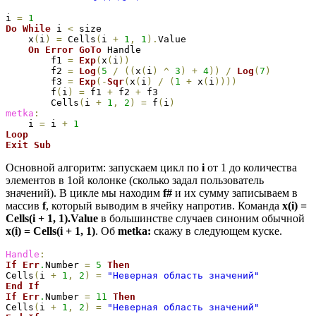
i 
=
1
Do
While
 i 
<
 size

    x
(
i
)
=
 Cells
(
i 
+
1
,
1
)
.
Value

On
Error
GoTo
 Handle

        f1 
=
Exp
(
x
(
i
)
)
        f2 
=
Log
(
5
/
(
(
x
(
i
)
^
3
)
+
4
)
)
/
Log
(
7
)
        f3 
=
Exp
(
-
Sqr
(
x
(
i
)
/
(
1
+
 x
(
i
)
)
)
)
        f
(
i
)
=
 f1 
+
 f2 
+
 f3

        Cells
(
i 
+
1
,
2
)
=
 f
(
i
)
metka
:
    i 
=
 i 
+
1
Loop
Exit
Sub
Основной алгоритм: запускаем цикл по
i
от 1 до количества
элементов в 1ой колонке (сколько задал пользователь
значений). В цикле мы находим
f#
и их сумму записываем в
массив
f
, который выводим в ячейку напротив. Команда
x(i) =
Cells(i + 1, 1).Value
в большинстве случаев синоним обычной
x(i) = Cells(i + 1, 1)
. Об
metka:
скажу в следующем куске.
Handle
:
If
Err
.
Number 
=
5
Then
Cells
(
i 
+
1
,
2
)
=
"Неверная область значений"
End
If
If
Err
.
Number 
=
11
Then
Cells
(
i 
+
1
,
2
)
=
"Неверная область значений"