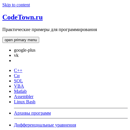
Skip to content
CodeTown.ru
Практические примеры для программирования
open primary menu
google-plus
vk
C++
Си
SQL
VBA
Matlab
Assembler
Linux Bash
Архивы программ
Дифференциальные уравнения