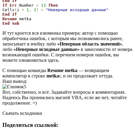
End
If
If
Err
.
Number 
=
13
Then
Cells
(
i 
+
1
,
2
)
=
"Неверные исходные данные"
End
If
Resume
End
Sub
И тут кроется вся изюминка примера: автор с помощью
обработчика ошибок, с которым мы познакомились ранее,
записывает в ячейку либо
«Неверная область значений»
,
либо
«Неверные исходные данные»
в зависимости от номера
возникающей ошибки. С перечнем номеров ошибок, вы
можете ознакомиться здесь.
С помощью команды
Resume metka
— возвращаем
компилятор к строке
metka:
, и он продолжает оттуда.
Наш вывод:
Вот, собственно, и всё. Задавайте вопросы в комментариях.
Надеюсь Вы прониклись магией VBA, если же нет, читайте
продолжение. =)
Скачать исходники
Поделиться ссылкой: