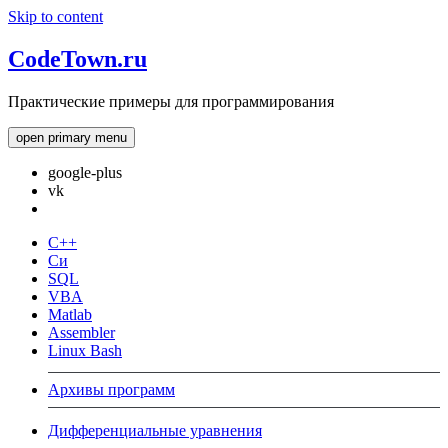
Skip to content
CodeTown.ru
Практические примеры для программирования
open primary menu
google-plus
vk
C++
Си
SQL
VBA
Matlab
Assembler
Linux Bash
Архивы программ
Дифференциальные уравнения